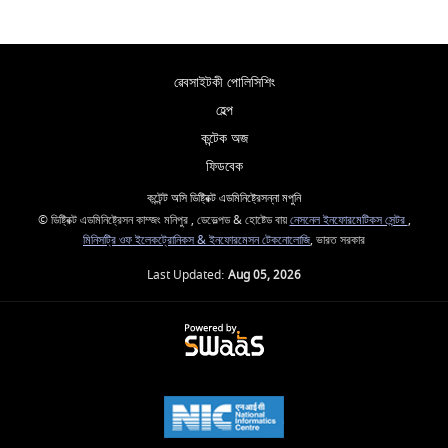
ৱেবসাইটকী পোলিসিশিং
হেল্প
কন্টেক অজ
ফিডবেক
কন্টেন্ট অসি ডিষ্ট্রিক্ট এডমিনিষ্ট্রেসন্না মপুনি
© ডিষ্ট্রিক্ট এডমিনিষ্ট্রেসন কাম্জং মনিপুর , ডেভেল্পড & হোষ্টেড বায়
নেসনেল ইনফোরমেটিকস সেন্টর
,
মিনিসট্রি ওফ ইলেকট্রোনিকস & ইনফোরমেসন টেকনোলোজি
, ভারত সরকার
Last Updated:
Aug 05, 2026