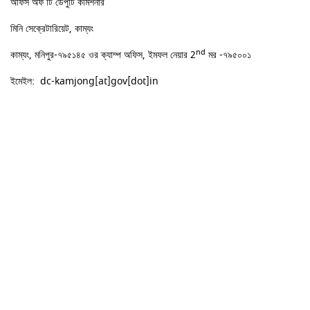
অফিস অফ টি ডেপুটি কমিশনার
মিনি সেক্রেটারিয়েট, কাম্যং
nd
কাম্যং, মনিপুর-৭৯৫১৪৫ ওর ক্যাম্প অফিস, ইমফল নেয়ার 2
মর -৭৯৫০০১
ইমেইল: dc-kamjong[at]gov[dot]in