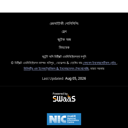
ৱেবসাইটকী পোলিসিশিং
হেল্প
কন্টেক অজ
ফিডবেক
কন্টেন্ট অসি ডিষ্ট্রিক্ট এডমিনিষ্ট্রেসন্না মপুনি
© ডিষ্ট্রিক্ট এডমিনিষ্ট্রেসন কাম্জং মনিপুর , ডেভেল্পড & হোষ্টেড বায়
নেসনেল ইনফোরমেটিকস সেন্টর
,
মিনিসট্রি ওফ ইলেকট্রোনিকস & ইনফোরমেসন টেকনোলোজি
, ভারত সরকার
Last Updated:
Aug 05, 2026