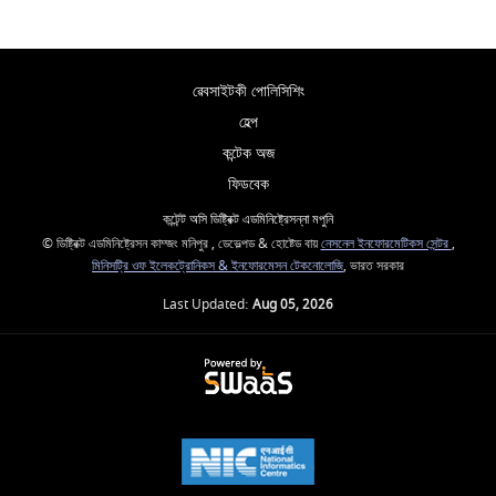
ৱেবসাইটকী পোলিসিশিং
হেল্প
কন্টেক অজ
ফিডবেক
কন্টেন্ট অসি ডিষ্ট্রিক্ট এডমিনিষ্ট্রেসন্না মপুনি
© ডিষ্ট্রিক্ট এডমিনিষ্ট্রেসন কাম্জং মনিপুর , ডেভেল্পড & হোষ্টেড বায়
নেসনেল ইনফোরমেটিকস সেন্টর
,
মিনিসট্রি ওফ ইলেকট্রোনিকস & ইনফোরমেসন টেকনোলোজি
, ভারত সরকার
Last Updated:
Aug 05, 2026